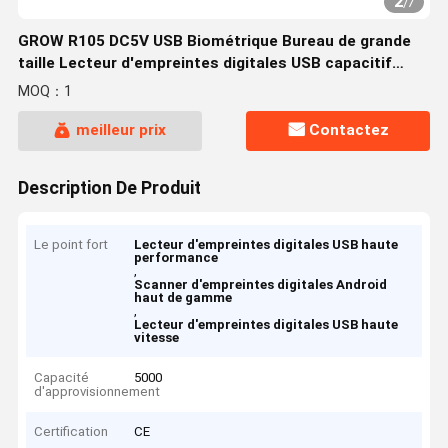
2
/
7
GROW R105 DC5V USB Biométrique Bureau de grande
taille Lecteur d'empreintes digitales USB capacitif
Avec SDK gratuit 1000 Capacité de support Android
MOQ：1
meilleur prix
Contactez
Description De Produit
Le point fort
Lecteur d'empreintes digitales USB haute
performance
,
Scanner d'empreintes digitales Android
haut de gamme
,
Lecteur d'empreintes digitales USB haute
vitesse
Capacité
5000
d'approvisionnement
Certification
CE