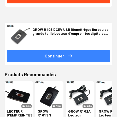
GROW R105 DC5V USB Biométrique Bureau de
grande taille Lecteur d'empreintes digitales
USB capacitif Avec SDK gratuit 1000 Capacité
de support Android
Continuer
Produits Recommandés
LECTEUR
GROW
GROW R102A
GROW R10
D'EMPREINTES
R101SN
Lecteur
Lecteur