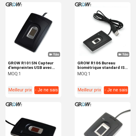
GROW R101SN Capteur
GROW R106 Bureau
d'empreintes USB avec
biométrique standard ISO
Windows98,Me,NT4.0,2000Je
ANSI Lecteur
MOQ:
1
MOQ:
1
ne sais pas.
d'empreintes digitales
USB capacitif Prise en
charge Windows Android
Meilleur prix
- Je ne sais
Meilleur prix
- Je ne sais
pas.
pas.