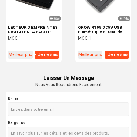
LECTEUR D'EMPREINTES
GROW R105 DC5V USB
DIGITALES CAPACITIF
Biométrique Bureau de
USB DE BUREAU
grande taille Lecteur
MOQ:
1
MOQ:
1
BIOMÉTRIQUE GROW
d'empreintes digitales
R101N AVEC 1000
USB capacitif Avec SDK
CAPACITÉ POUR LINUX
gratuit 1000 Capacité de
Meilleur prix
- Je ne sais
Meilleur prix
- Je ne sais
WINDOWS ANDROID SDK
support Android
GRATUIT
pas.
pas.
Laisser Un Message
Nous Vous Répondrons Rapidement
E-mail
À La Maison
Produits
À Propos De
Visite De
Exigence
Nous
L'usine