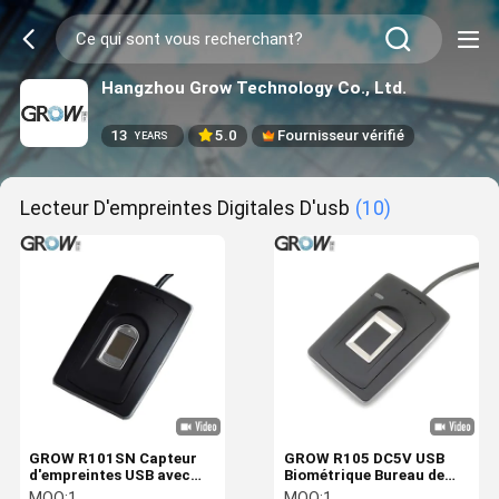
Hangzhou Grow Technology Co., Ltd.
13
5.0
Fournisseur vérifié
YEARS
Lecteur D'empreintes Digitales D'usb
(10)
GROW R101SN Capteur
GROW R105 DC5V USB
d'empreintes USB avec
Biométrique Bureau de
Windows98,Me,NT4.0,2000Je
grande taille Lecteur
MOQ:
1
MOQ:
1