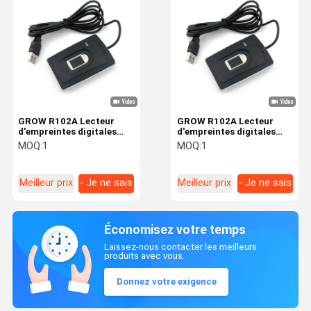
GROW R102A Lecteur
GROW R102A Lecteur
d'empreintes digitales
d'empreintes digitales
USB capacitif avec DC5V
USB capacitif avec DC5V
MOQ:
1
MOQ:
1
208*288 Pixel 1500
208*288 Pixel 1500
Capacité Pour le contrôle
Capacité Pour le contrôle
d'accès Windows Android
d'accès Windows Android
Meilleur prix
- Je ne sais
Meilleur prix
- Je ne sais
pas.
pas.
Économisez votre temps
Laissez-nous contacter les meilleurs
produits avec vous.
Donnez votre exigence