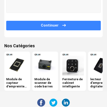
Contrôle
Nous
Nouvelles
Demandez
Qualité
Contacter
Un Devis
Continuer
Module de capteur d'empreinte digitale
Module de scanner de code barres
Nos Catégories
Fermeture de cabinet intelligente
lecteur d'empreintes digitales d'usb
Tableau de contrôle des empreintes digitales
Module de
Module de
Fermeture de
lecteur
capteur
scanner de
cabinet
d'empreint
Parties du module d'empreintes digitales
d'empreinte
code barres
intelligente
digitales
digitale
d'usb