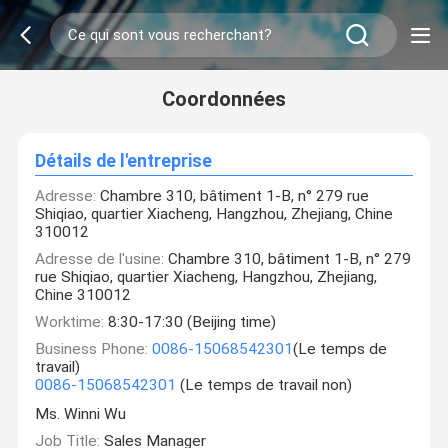
Coordonnées
Détails de l'entreprise
Adresse:
Chambre 310, bâtiment 1-B, n° 279 rue
Shiqiao, quartier Xiacheng, Hangzhou, Zhejiang, Chine
310012
Adresse de l'usine:
Chambre 310, bâtiment 1-B, n° 279
rue Shiqiao, quartier Xiacheng, Hangzhou, Zhejiang,
Chine 310012
Worktime:
8:30-17:30 (Beijing time)
Business Phone:
0086-15068542301
(Le temps de
travail)
0086-15068542301
(Le temps de travail non)
Ms. Winni Wu
Job Title:
Sales Manager