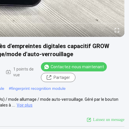
ès d'empreintes digitales capacitif GROW
/mode d'auto-verrouillage
Contactez-nous maintenant
1 points de
vue
Partager
ule
#
fingerprint recognition module
9s) / mode allumage / mode auto-verrouillage. Géré par le bouton
es à ....
Voir plus
Laissez un message