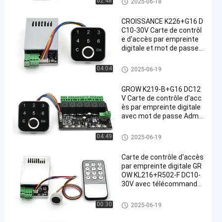
02:48
2025-06-18
d'hôtel
intes digitales
CROISSANCE K226+G16 D
C10-30V Carte de contrôl
e d'accès par empreinte
digitale et mot de passe
Admin/Utilisateur 4 mode
s de sortie relais pour sys
Tableau de contrôle des empre
04:04
2025-06-19
tème de contrôle d'accès
intes digitales
de porte
GROW K219-B+G16 DC12
V Carte de contrôle d'acc
ès par empreinte digitale
avec mot de passe Admi
nistrateur/Utilisateur et 6
relais pour système de co
Tableau de contrôle des empre
04:49
2025-06-19
ntrôle d'accès de porte
intes digitales
Carte de contrôle d'accès
par empreinte digitale GR
OW KL216+R502-F DC10-
30V avec télécommande
et modes Jog/Allumage/
Verrouillage automatique
Tableau de contrôle des empre
00:30
2025-06-19
intes digitales