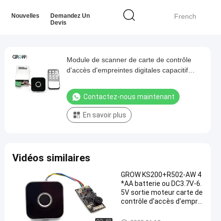
Nouvelles
Demandez Un
French
Devis
Module de scanner de carte de contrôle
d'accès d'empreintes digitales capacitif
GROW KL216+R502-AW avec mode
jog/mode allumage/mode d'auto-
Contactez-nous maintenant
verrouillage
En savoir plus
Vidéos similaires
GROW KS200+R502-AW 4
*AA batterie ou DC3.7V-6.
5V sortie moteur carte de
contrôle d'accès d'empre
intes digitales pour porte
de verrouillage de bureau
Tableau de contrôle des empre