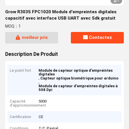
2
/
7
Grow R303S FPC1020 Module d'empreintes digitales
capacitif avec interface USB UART avec Sdk gratuit
MOQ：1
meilleur prix
Contactez
Description De Produit
Le point fort
Module de capteur optique d'empreintes
digitales
,
Capteur optique biométrique pour arduino
,
Module de capteur d'empreintes digitales à
508 Dpi
Capacité
5000
d'approvisionnement
Certification
CE
Conditions
T/T, Paypal