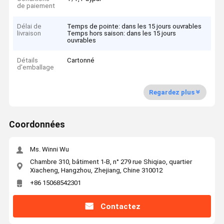
de paiement
Délai de
Temps de pointe: dans les 15 jours ouvrables
livraison
Temps hors saison: dans les 15 jours
ouvrables
Détails
Cartonné
d'emballage
Regardez plus
Coordonnées
Ms. Winni Wu
Chambre 310, bâtiment 1-B, n° 279 rue Shiqiao, quartier
Xiacheng, Hangzhou, Zhejiang, Chine 310012
+86 15068542301
Contactez