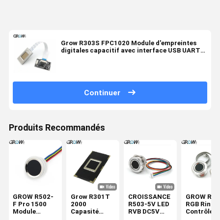
Grow R303S FPC1020 Module d'empreintes
digitales capacitif avec interface USB UART
avec Sdk gratuit
Continuer
Produits Recommandés
GROW R502-
Grow R301T
CROISSANCE
GROW R50
F Pro 1500
2000
R503-5V LED
RGB Ring
Module
Capasité
RVB DC5V
Contrôle L
d'empreintes
Capteur
Interface
DC3.3V