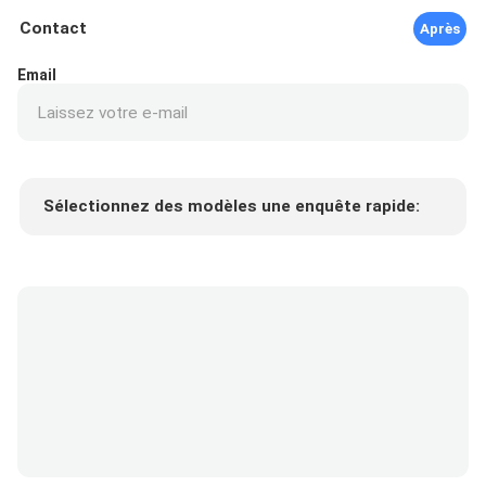
Contact
Après
Email
Sélectionnez des modèles une enquête rapide:
Prix ​​du produit
Min.order quantity
Prélèvement d
Plus de détails
'échantillons